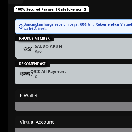
100% Secured Payment Gate
Jokemon
Bandingkan harga sebelum bayar.
600rb → Rekomendasi Virtual
wallet & bank.
KHUSUS MEMBER
SALDO AKUN
Rp 0
REKOMENDASI
QRIS All Payment
Rp 0
E-Wallet
OVO
ShopeePay
Proses Otomatis
Proses Otomatis
Virtual Account