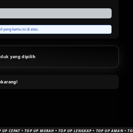
 yang kamu isi di atas.
duk yang dipilih
ekarang!
 • TOP UP MURAH • TOP UP LENGKAP • TOP UP AMAN • TOP UP CEPA