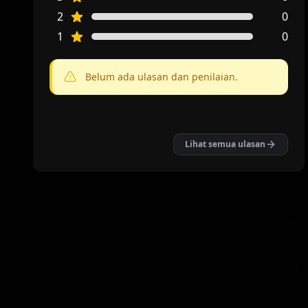
2
0
1
0
Belum ada ulasan dan penilaian.
Lihat semua ulasan