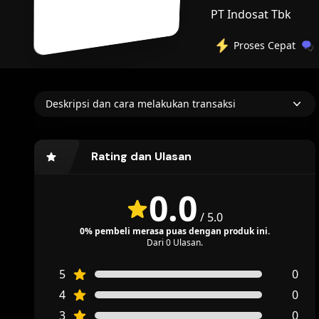
PT Indosat Tbk
Proses Cepat
Deskripsi dan cara melakukan transaksi
Rating dan Ulasan
0.0
/ 5.0
0% pembeli merasa puas dengan produk ini.
Dari 0 Ulasan.
5
0
4
0
3
0