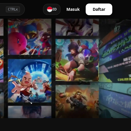
Masuk
Daftar
ID
CTRL
K