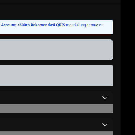
BEST PRICE
 Account
,
<600rb Rekomendasi QRIS
mendukung semua e-
BEST PRICE
DANA
Proses Otomatis