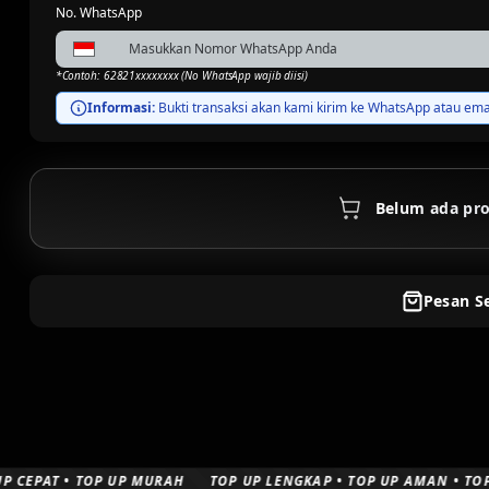
No. WhatsApp
*Contoh: 62821xxxxxxxx (No WhatsApp wajib diisi)
Informasi:
Bukti transaksi akan kami kirim ke WhatsApp atau email
Belum ada pro
Pesan S
• TOP UP MURAH
TOP UP LENGKAP • TOP UP AMAN • TOP UP CEPAT