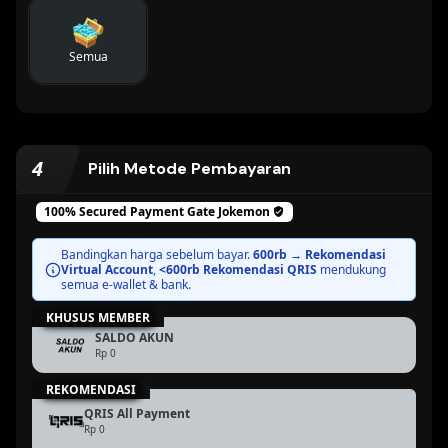
Semua
4
Pilih Metode Pembayaran
100% Secured Payment Gate
Jokemon
BEST PRICE
Bandingkan harga sebelum bayar.
600rb → Rekomendasi
Virtual Account
,
<600rb Rekomendasi QRIS
mendukung
semua e-wallet & bank.
KHUSUS MEMBER
BEST PRICE
SALDO AKUN
Rp 0
REKOMENDASI
QRIS All Payment
Rp 0