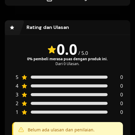
Rating dan Ulasan
0.0
/
5.0
0% pembeli merasa puas dengan produk ini.
Dari 0 Ulasan.
5
0
4
0
3
0
2
0
1
0
Belum ada ulasan dan penilaian.