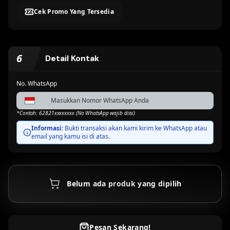
Account
Di cek otomatis
Di cek otomatis
Cek Promo Yang Tersedia
BSI Virtual Account
Danamon Virtual
Account
Proses Otomatis
Proses Otomatis
6
Detail Kontak
No. WhatsApp
Bank Neo
Bank Sahabat
Commerce/BNC
Sampoerna
Proses Otomatis
Proses Otomatis
*Contoh: 62821xxxxxxxx (No WhatsApp wajib diisi)
Informasi:
Bukti transaksi akan kami kirim ke WhatsApp atau
email yang kamu isi di atas.
Belum ada produk yang dipilih
Pesan Sekarang!