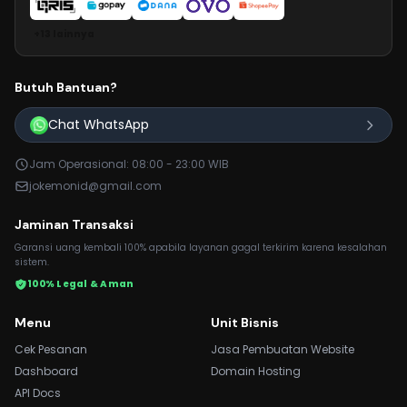
+13 lainnya
Butuh Bantuan?
Chat WhatsApp
Jam Operasional: 08:00 - 23:00 WIB
jokemonid@gmail.com
Jaminan Transaksi
Garansi uang kembali 100% apabila layanan gagal terkirim karena kesalahan
sistem.
100% Legal & Aman
Menu
Unit Bisnis
Cek Pesanan
Jasa Pembuatan Website
Dashboard
Domain Hosting
API Docs